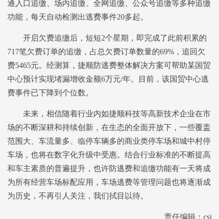
通入口追缴、场内追缴、全网追缴、公众号追缴等多种追缴
功能，每天自动检测出逃费事件20多起。
开启欠费追缴后，短短2个星期，即完成了此前积累的
717笔欠费订单的追缴，占总欠费订单数量的69%，追回欠
费5465元。经测算，捷顺防逃费整体解决方案可帮助某国贸
中心预计实现堵漏增收金额6万元/年。目前，该国贸中心逃
费事件已下降到个位数。
未来，相信随着行业内如捷顺科技等高新技术企业在市
场的不断深耕和持续创新，在生态的全面开放下，一些覆盖
范围大、车流量多、临停车辆多的商业类停车场和城中村停
车场，也将在数字化升级中受惠。结合行业标准的不断提高
和车主素质的普遍提升，也许防逃费和追缴功能有一天将成
为所有经营车场标配应用，车场逃费等管理问题也将逐渐成
为历史，不再引人关注，我们拭目以待。
责任编辑：csj